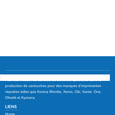
Fabricant leader de cartouches de toner, spécialisé dans la
production de cartouches pour des marques d’imprimantes
réputées telles que Konica Minolta, Xerox, Oki, Xante, Oce,
Olivetti et Kyocera.
LIENS
Home