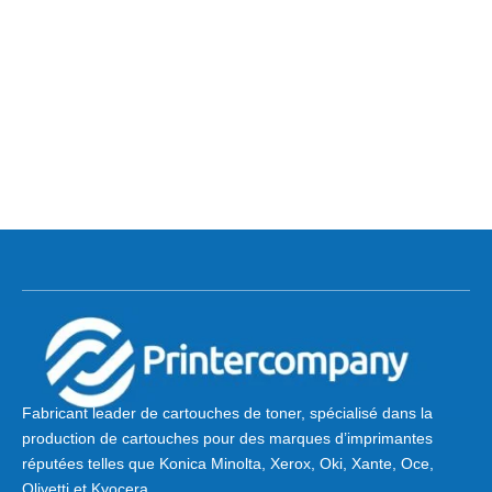
Fabricant leader de cartouches de toner, spécialisé dans la
production de cartouches pour des marques d’imprimantes
réputées telles que Konica Minolta, Xerox, Oki, Xante, Oce,
Olivetti et Kyocera.