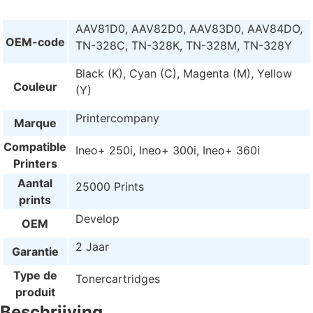
AAV81D0, AAV82D0, AAV83D0, AAV84DO,
OEM-code
TN-328C, TN-328K, TN-328M, TN-328Y
Black (K), Cyan (C), Magenta (M), Yellow
Couleur
(Y)
Printercompany
Marque
Compatible
Ineo+ 250i, Ineo+ 300i, Ineo+ 360i
Printers
Aantal
25000 Prints
prints
Develop
OEM
2 Jaar
Garantie
Type de
Tonercartridges
produit
Beschrijving