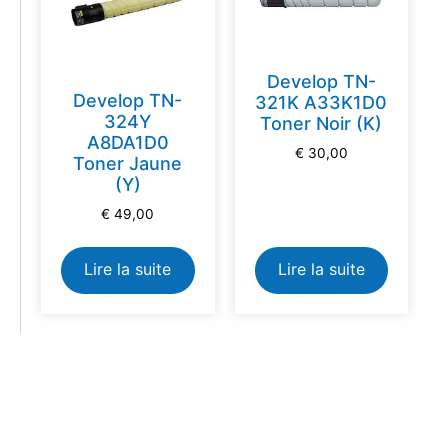
Develop TN-
Develop TN-
321K A33K1D0
324Y
Toner Noir (K)
A8DA1D0
€
30,00
Toner Jaune
(Y)
€
49,00
Lire la suite
Lire la suite