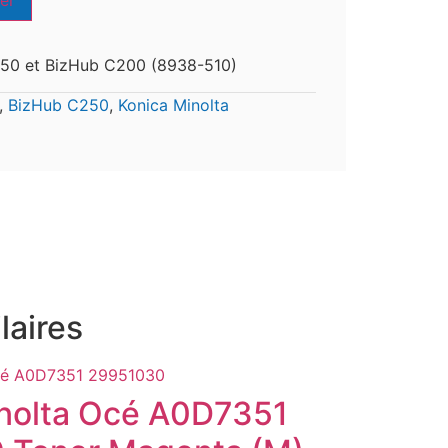
er
250 et BizHub C200 (8938-510)
,
BizHub C250
,
Konica Minolta
laires
nolta Océ A0D7351