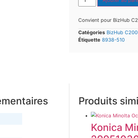
Ajouter au pani
Convient pour BizHub C
Catégories
BizHub C200
Étiquette
8938-510
émentaires
Produits simi
Konica Mi