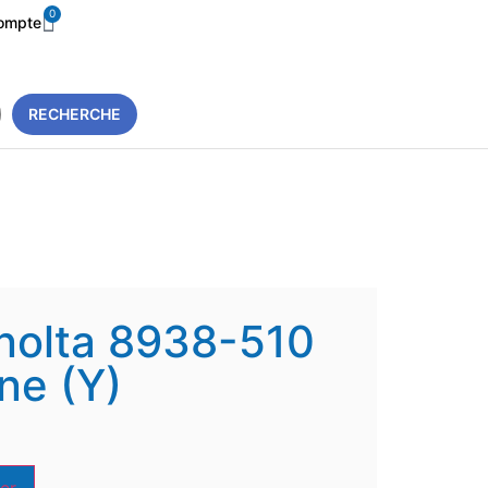
0
ompte
RECHERCHE
nolta 8938-510
ne (Y)