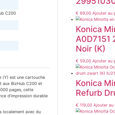
29951030
hub C200
€
69,00
Ajouter au 
Konica Mi
A0D7151 
Noir (K)
€
59,00
Ajouter au 
 (Y) est une cartouche
Konica Mi
ent aux BizHub C200 et
000 pages, cette
Refurb Dr
nce d’impression durable
€
119,00
Ajouter au 
s localement avec du