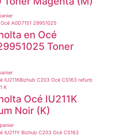
 Toner Magenta (M)
panier
nolta en Océ
29951025 Toner
panier
nolta Océ IU211K
um Noir (K)
panier