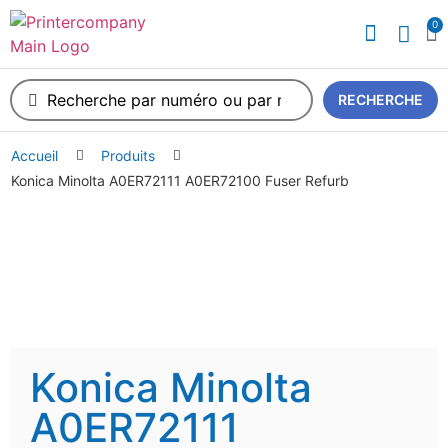
0
A propos de nous
RECHERCHE
Accueil
Produits
Konica Minolta A0ER72111 A0ER72100 Fuser Refurb
Konica Minolta
A0ER72111