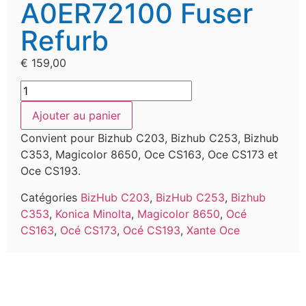
A0ER72100 Fuser
Refurb
€
159,00
Ajouter au panier
Convient pour Bizhub C203, Bizhub C253, Bizhub
C353, Magicolor 8650, Oce CS163, Oce CS173 et
Oce CS193.
Catégories
BizHub C203
,
BizHub C253
,
Bizhub
C353
,
Konica Minolta
,
Magicolor 8650
,
Océ
CS163
,
Océ CS173
,
Océ CS193
,
Xante Oce