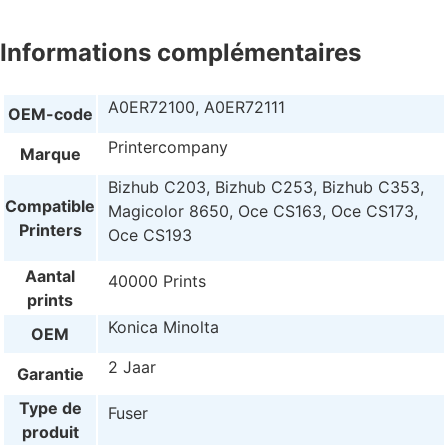
Informations complémentaires
A0ER72100, A0ER72111
OEM-code
Printercompany
Marque
Bizhub C203, Bizhub C253, Bizhub C353,
Compatible
Magicolor 8650, Oce CS163, Oce CS173,
Printers
Oce CS193
Aantal
40000 Prints
prints
Konica Minolta
OEM
2 Jaar
Garantie
Type de
Fuser
produit