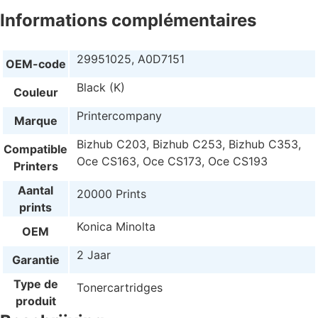
Informations complémentaires
29951025, A0D7151
OEM-code
Black (K)
Couleur
Printercompany
Marque
Bizhub C203, Bizhub C253, Bizhub C353,
Compatible
Oce CS163, Oce CS173, Oce CS193
Printers
Aantal
20000 Prints
prints
Konica Minolta
OEM
2 Jaar
Garantie
Type de
Tonercartridges
produit