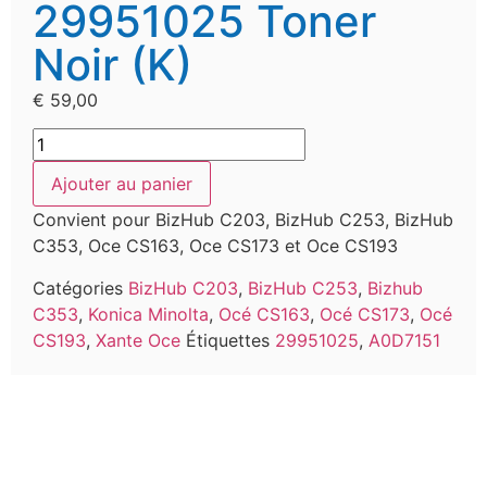
29951025 Toner
Noir (K)
€
59,00
Ajouter au panier
Convient pour BizHub C203, BizHub C253, BizHub
C353, Oce CS163, Oce CS173 et Oce CS193
Catégories
BizHub C203
,
BizHub C253
,
Bizhub
C353
,
Konica Minolta
,
Océ CS163
,
Océ CS173
,
Océ
CS193
,
Xante Oce
Étiquettes
29951025
,
A0D7151