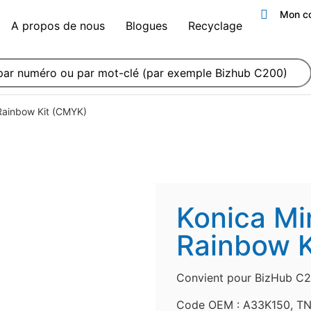
Mon c
A propos de nous
Blogues
Recyclage
Rainbow Kit (CMYK)
Konica Mi
Rainbow K
Convient pour BizHub C2
Code OEM : A33K150, TN