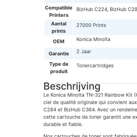
Compatible
BizHub C224, BizHub C28
Printers
Aantal
27000 Prints
prints
Konica Minolta
OEM
2 Jaar
Garantie
Type de
Tonercartridges
produit
Beschrijving
Le Konica Minolta TN-321 Rainbow Kit (
ciel de qualité originale qui convient a
C284 et BizHub C364. Avec un rendeme
cette cartouche de toner garantit une e
durable et fiable.
Nos cartouches de toner sont fabriquée