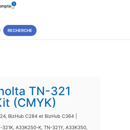
0
ompte
RECHERCHE
nolta TN-321
it (CMYK)
24, BizHub C284 et BizHub C364 |
-321K, A33K250-K, TN-321Y, A33K350,