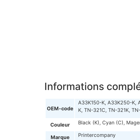
Informations compl
A33K150-K, A33K250-K, 
OEM-code
K, TN-321C, TN-321K, TN
Black (K), Cyan (C), Mage
Couleur
Printercompany
Marque