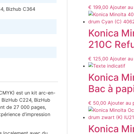
€
199,00
Ajouter au
4, Bizhub C364
Konica Mi
210C Refu
€
125,00
Ajouter au
Konica Mi
Bac à pap
CMYK) est un kit arc-en-
ux BizHub C224, BizHub
€
50,00
Ajouter au 
nt de 27 000 pages,
xpérience d’impression
Konica Mi
s localement avec du