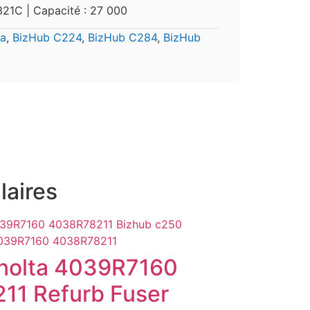
1C | Capacité : 27 000
ta
,
BizHub C224
,
BizHub C284
,
BizHub
laires
inolta 4039R7160
11 Refurb Fuser