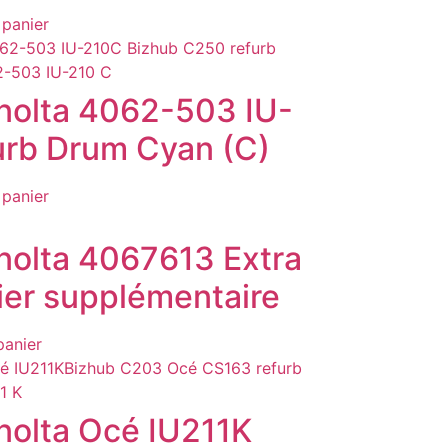
 panier
nolta 4062-503 IU-
rb Drum Cyan (C)
 panier
nolta 4067613 Extra
ier supplémentaire
panier
nolta Océ IU211K