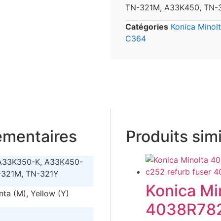
TN-321M, A33K450, TN-32
Catégories
Konica Minol
C364
émentaires
Produits simi
A33K350-K, A33K450-
-321M, TN-321Y
Konica M
nta (M), Yellow (Y)
4038R782