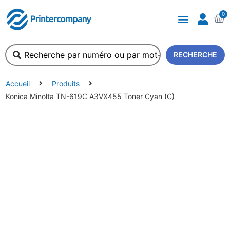
0
A propos de nous
RECHERCHE
Accueil
Produits
Konica Minolta TN-619C A3VX455 Toner Cyan (C)