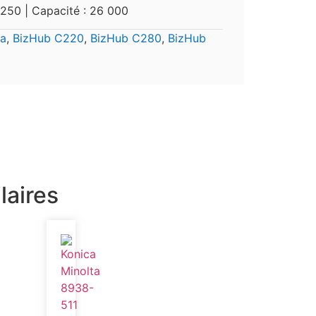
50 | Capacité : 26 000
ta
,
BizHub C220
,
BizHub C280
,
BizHub
laires