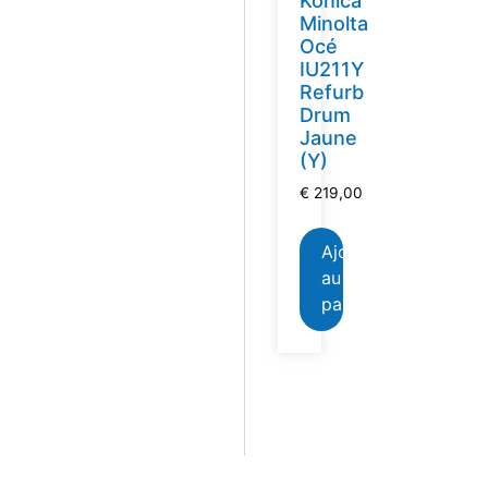
Konica
Minolta
Océ
IU211Y
Refurb
Drum
Jaune
(Y)
€
219,00
Ajouter
au
panier