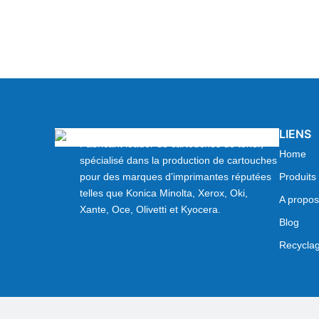
LIENS
Fabricant leader de cartouches de toner,
Home
spécialisé dans la production de cartouches
pour des marques d’imprimantes réputées
Produits
telles que Konica Minolta, Xerox, Oki,
A propos
Xante, Oce, Olivetti et Kyocera.
Blog
Recycla