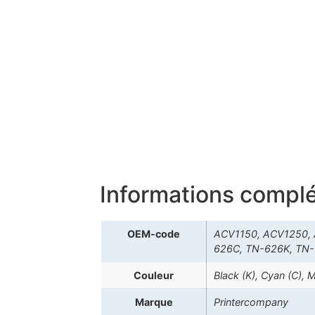
Informations compl
OEM-code
ACV1150, ACV1250,
626C, TN-626K, TN
Couleur
Black (K), Cyan (C), 
Marque
Printercompany