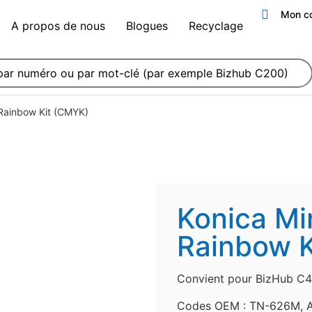
Mon c
A propos de nous
Blogues
Recyclage
Rainbow Kit (CMYK)
Konica Mi
Rainbow K
Convient pour BizHub C4
Codes OEM : TN-626M, 