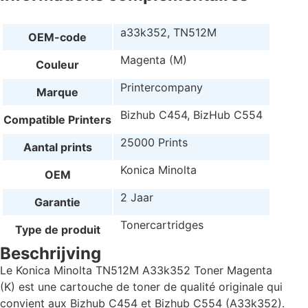
a33k352, TN512M
OEM-code
Magenta (M)
Couleur
Printercompany
Marque
Bizhub C454, BizHub C554
Compatible Printers
25000 Prints
Aantal prints
Konica Minolta
OEM
2 Jaar
Garantie
Tonercartridges
Type de produit
Beschrijving
Le Konica Minolta TN512M A33k352 Toner Magenta
(K) est une cartouche de toner de qualité originale qui
convient aux Bizhub C454 et Bizhub C554 (A33k352).