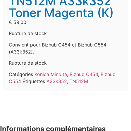
TN512M A33k352
Toner Magenta (K)
€
59,00
Rupture de stock
Convient pour Bizhub C454 et Bizhub C554
(A33k352).
Rupture de stock
Catégories
Konica Minolta
,
Bizhub C454
,
Bizhub
C554
Étiquettes
A33k352
,
TN512M
Informations complémentaires