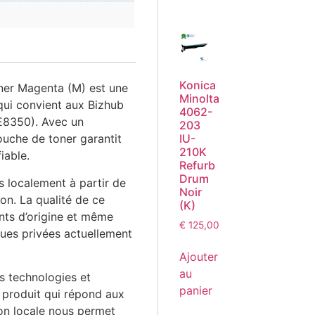
Konica
er Magenta (M) est une
Minolta
 qui convient aux Bizhub
4062-
8350). Avec un
203
uche de toner garantit
IU-
210K
iable.
Refurb
Drum
 localement à partir de
Noir
on. La qualité de ce
(K)
ants d’origine et même
€
125,00
ues privées actuellement
Ajouter
au
es technologies et
panier
 produit qui répond aux
on locale nous permet