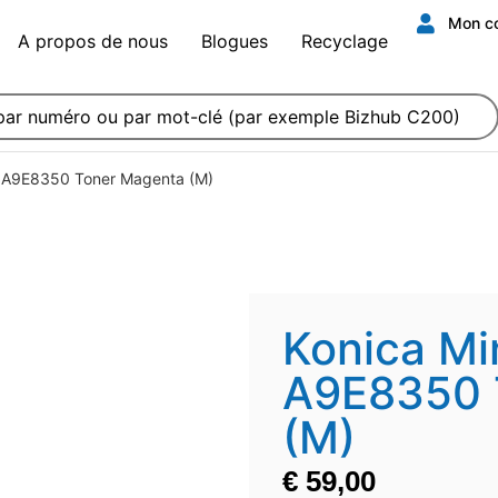
Mon c
A propos de nous
Blogues
Recyclage
 A9E8350 Toner Magenta (M)
Konica M
A9E8350 
(M)
€
59,00