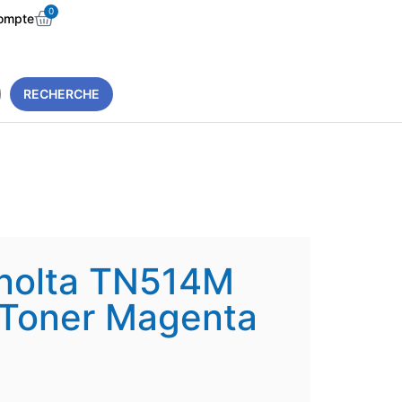
0
ompte
RECHERCHE
inolta TN514M
Toner Magenta