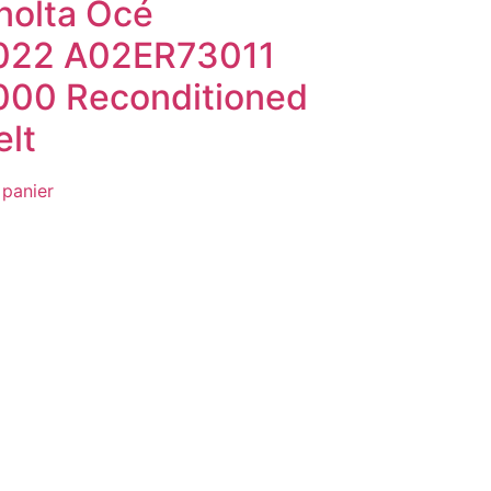
nolta Océ
022 A02ER73011
00 Reconditioned
elt
 panier