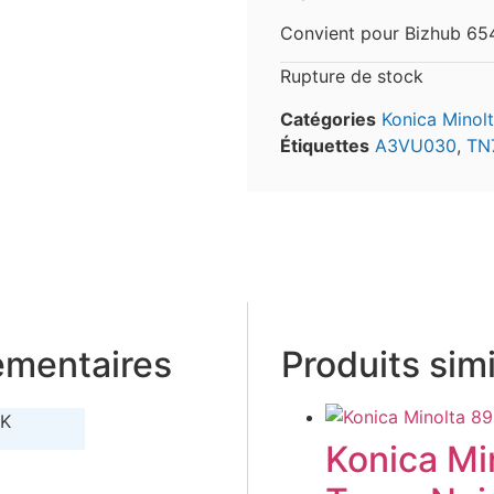
Convient pour Bizhub 6
Rupture de stock
Catégories
Konica Minol
Étiquettes
A3VU030
,
TN
émentaires
Produits simi
2K
Konica Mi