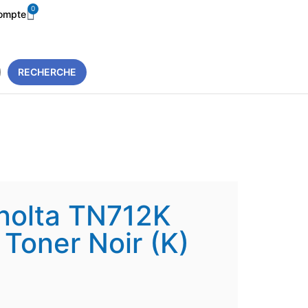
0
ompte
RECHERCHE
nolta TN712K
oner Noir (K)