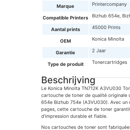
Printercompany
Marque
Bizhub 654e, Bi
Compatible Printers
45000 Prints
Aantal prints
Konica Minolta
OEM
2 Jaar
Garantie
Tonercartridges
Type de produit
Beschrijving
Le Konica Minolta TN712K A3VU030 Tone
cartouche de toner de qualité originale
654e Bizhub 754e (A3VU030). Avec un
pages, cette cartouche de toner garanti
d’impression durable et fiable.
Nos cartouches de toner sont fabriquées