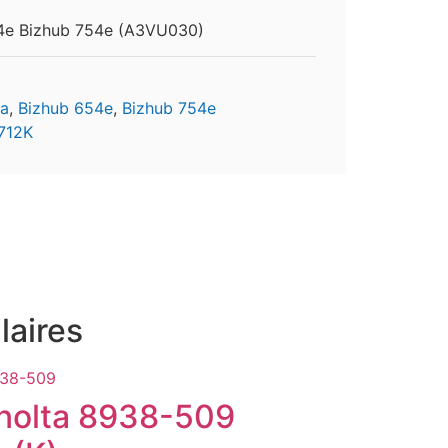
54e Bizhub 754e (A3VU030)
ta
,
Bizhub 654e
,
Bizhub 754e
712K
laires
nolta 8938-509