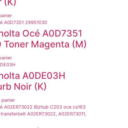
 (K)
panier
nolta Océ A0D7351
 Toner Magenta (M)
panier
inolta A0DE03H
rb Noir (K)
 panier