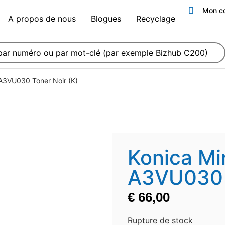
Mon c
A propos de nous
Blogues
Recyclage
A3VU030 Toner Noir (K)
Konica Mi
A3VU030 T
€
66,00
Rupture de stock