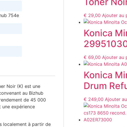
Toner Noir
zhub 754e
€
29,00
Ajouter au 
Konica Mi
29951030
€
69,00
Ajouter au 
Konica M
Drum Refu
r Noir (K) est une
 convenant au Bizhub
€
249,00
Ajouter au
 rendement de 45 000
t une expérience
 localement à partir de