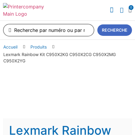
0
A propos de nous
RECHERCHE
Accueil
Produits
Lexmark Rainbow Kit C950X2KG C950X2CG C950X2MG
C950X2YG
Lexmark Rainbow