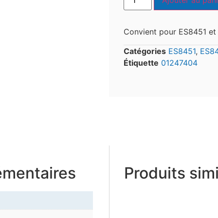
Ajouter au pani
Convient pour ES8451 et
Catégories
ES8451
,
ES8
Étiquette
01247404
émentaires
Produits simi