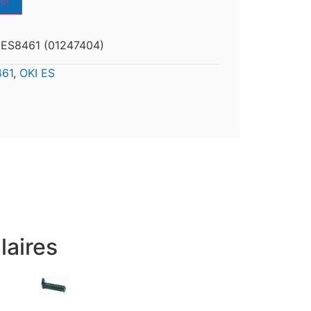
er
 ES8461 (01247404)
461
,
OKI ES
laires