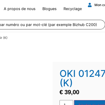
Mon c
A propos de nous
Blogues
Recyclage
r (K)
OKI 01247
(K)
€
39,00