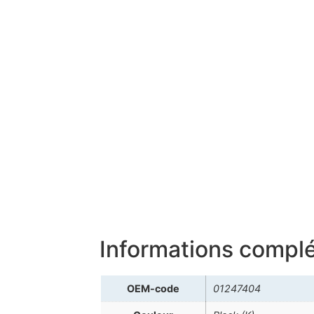
Informations compl
OEM-code
01247404