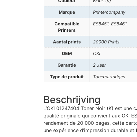
Couleur
Black (K)
Marque
Printercompany
Compatible
ES8451, ES8461
Printers
Aantal prints
20000 Prints
OEM
OKI
Garantie
2 Jaar
Type de produit
Tonercartridges
Beschrijving
L’OKI 01247404 Toner Noir (K) est une 
qualité originale qui convient aux OKI 
rendement de 20 000 pages, cette carto
une expérience d’impression durable et f