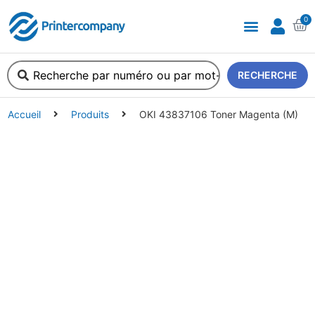
0
A propos de nous
RECHERCHE
Accueil
Produits
OKI 43837106 Toner Magenta (M)