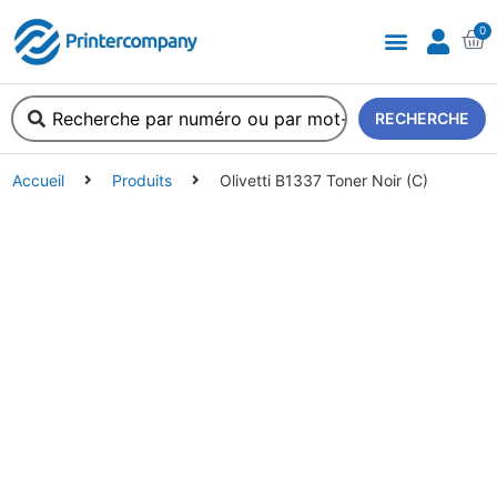
0
A propos de nous
RECHERCHE
Accueil
Produits
Olivetti B1337 Toner Noir (C)