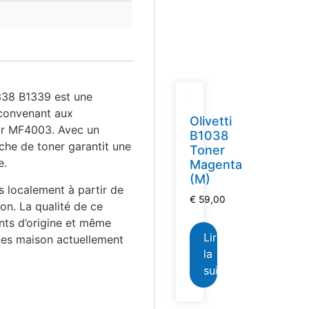
338 B1339 est une
 convenant aux
Olivetti
r MF4003. Avec un
B1038
he de toner garantit une
Toner
e.
Magenta
(M)
 localement à partir de
€
59,00
on. La qualité de ce
ants d’origine et même
Lire
ues maison actuellement
la
suite