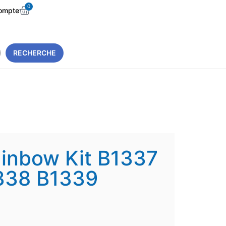
0
ompte
RECHERCHE
Rainbow Kit B1337
338 B1339