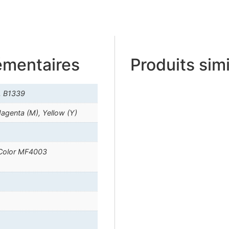
émentaires
Produits simi
, B1339
Magenta (M), Yellow (Y)
Color MF4003