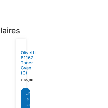
laires
Olivetti
B1167
Toner
Cyan
(C)
€
65,00
Lire
la
suite