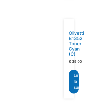
Olivetti
B1352
Toner
Cyan
(C)
€
39,00
Lire
la
suite