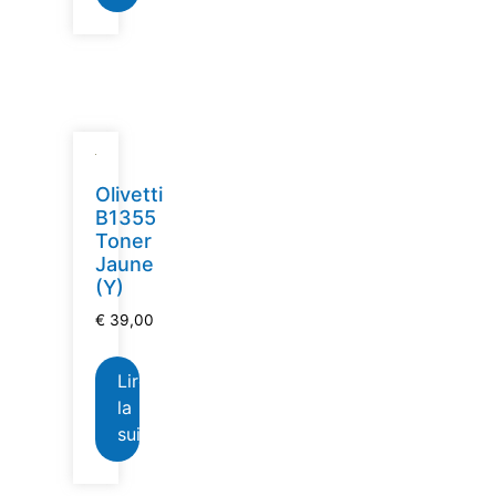
Olivetti
B1355
Toner
Jaune
(Y)
€
39,00
Lire
la
suite