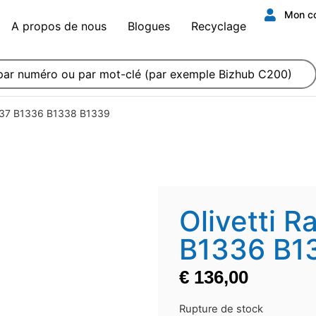
Mon c
A propos de nous
Blogues
Recyclage
1337 B1336 B1338 B1339
Olivetti 
B1336 B1
€
136,00
Rupture de stock