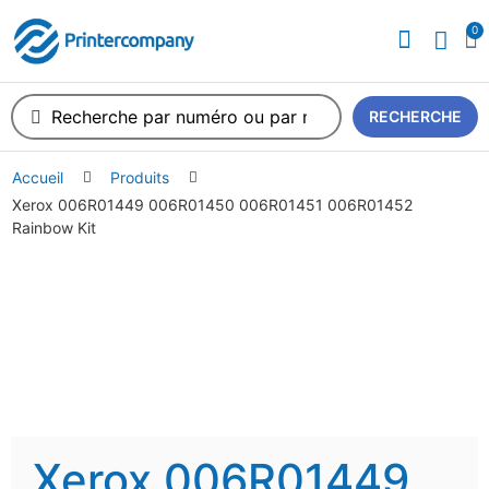
0
A propos de nous
RECHERCHE
Accueil
Produits
Xerox 006R01449 006R01450 006R01451 006R01452
Rainbow Kit
Xerox 006R01449