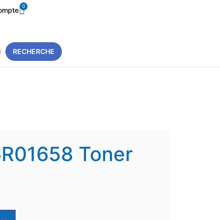
0
ompte
RECHERCHE
6R01658 Toner