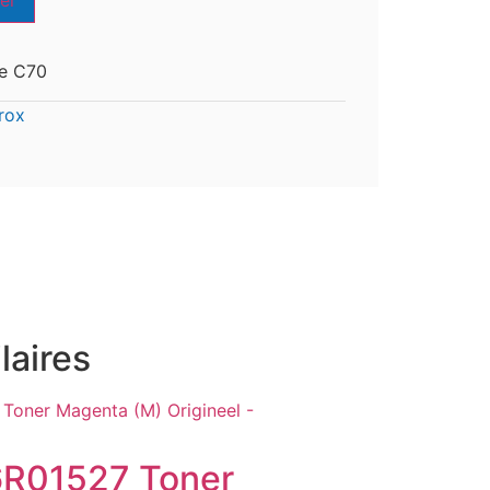
er
le C70
rox
laires
6R01527 Toner