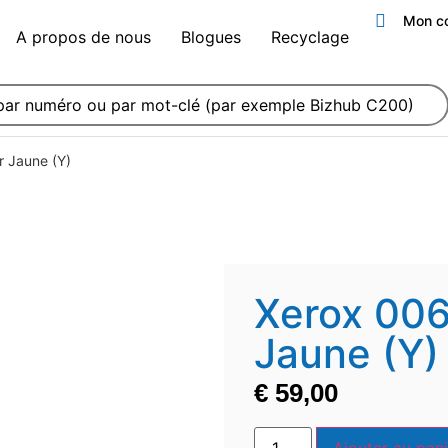
Mon c
A propos de nous
Blogues
Recyclage
 Jaune (Y)
Xerox 00
Jaune (Y)
€
59,00