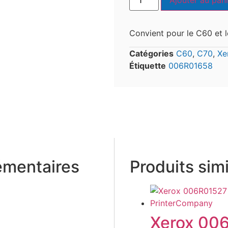
Ajouter au pani
Convient pour le C60 et 
Catégories
C60
,
C70
,
Xe
Étiquette
006R01658
émentaires
Produits simi
Xerox 00