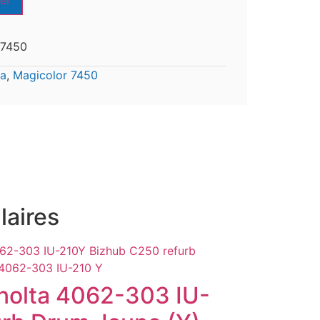
er
 7450
ta
,
Magicolor 7450
laires
nolta 4062-303 IU-