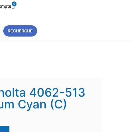
0
ompte
RECHERCHE
nolta 4062-513
um Cyan (C)