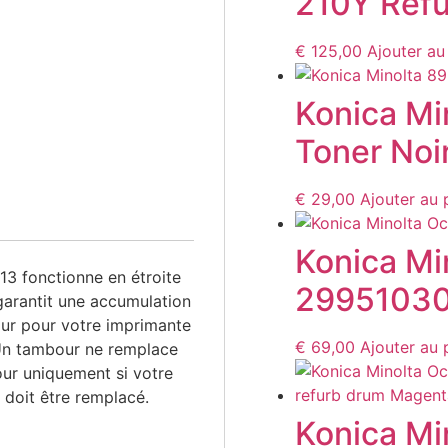
210Y Refu
€
125,00
Ajouter au
Konica Mi
Toner Noir
€
29,00
Ajouter au 
Konica Mi
3 fonctionne en étroite
29951030
garantit une accumulation
our pour votre imprimante
€
69,00
Ajouter au 
 Un tambour ne remplace
ur uniquement si votre
 doit être remplacé.
Konica Mi