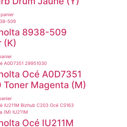
rb Drum Jaune (Y)
 panier
nolta 8938-509
 (K)
panier
nolta Océ A0D7351
 Toner Magenta (M)
panier
nolta Océ IU211M