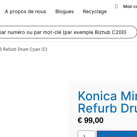
Mon c
A propos de nous
Blogues
Recyclage
3 Refurb Drum Cyan (C)
Konica Mi
Refurb Dr
€
99,00