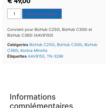
€
49,00
Ajouter au panier
Convient pour BizHub C250i, BizHub C300i et
BizHub C360i (AAV8150)
Catégories
BizHub C250i
,
BizHub C300i
,
BizHub
C360i
,
Konica Minolta
Étiquettes
AAV8150
,
TN-328K
Informations
complémentaires