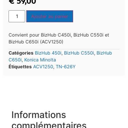
€
59,00
Ajouter au panier
Convient pour BizHub C450i, BizHub C550i et
BizHub C650i (ACV1250)
Catégories
BizHub 450i
,
BizHub C550i
,
BizHub
C650i
,
Konica Minolta
Étiquettes
ACV1250
,
TN-626Y
Informations
complémentaires