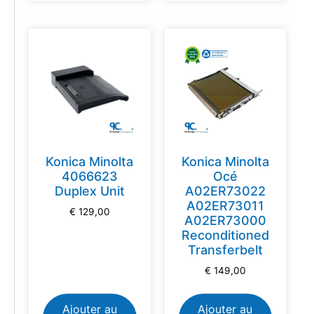
Konica Minolta
Konica Minolta
4066623
Océ
Duplex Unit
A02ER73022
A02ER73011
€
129,00
A02ER73000
Reconditioned
Transferbelt
€
149,00
Ajouter au
Ajouter au