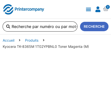
0
A propos de nous
RECHERCHE
Accueil
Produits
Kyocera TK-8365M 1T02YPBNL0 Toner Magenta (M)