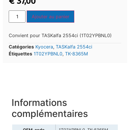
€
37,00
Ajouter au panier
Convient pour TASKalfa 2554ci (1T02YPBNL0)
Catégories
Kyocera
,
TASKalfa 2554ci
Étiquettes
1T02YPBNL0
,
TK-8365M
Informations
complémentaires
OEM-code
1T02YPBNL0, TK-8365M