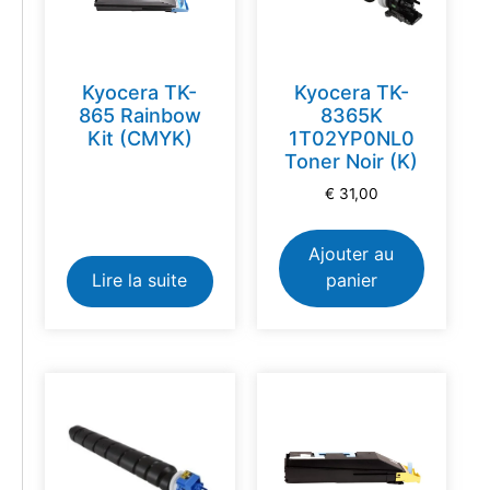
Kyocera TK-
Kyocera TK-
865 Rainbow
8365K
Kit (CMYK)
1T02YP0NL0
Toner Noir (K)
€
31,00
Ajouter au
Lire la suite
panier