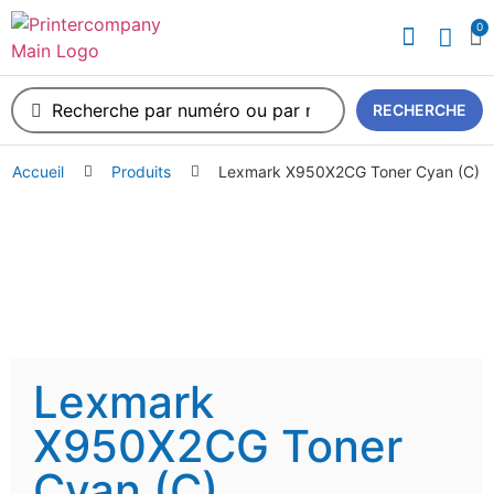
0
A propos de nous
RECHERCHE
Accueil
Produits
Lexmark X950X2CG Toner Cyan (C)
Lexmark
X950X2CG Toner
Cyan (C)