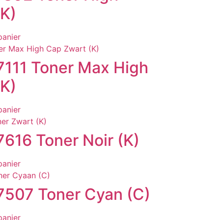
(K)
panier
111 Toner Max High
(K)
panier
616 Toner Noir (K)
panier
507 Toner Cyan (C)
panier