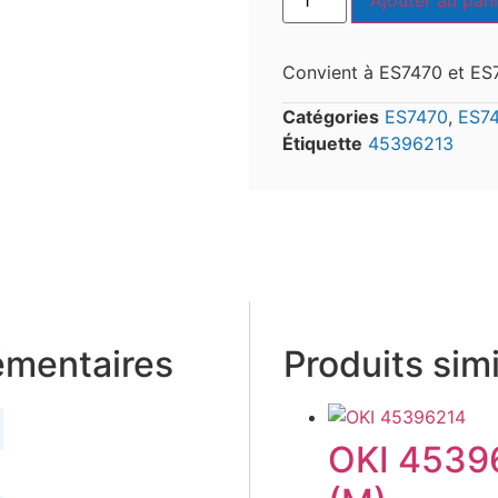
Ajouter au pani
Convient à ES7470 et ES
Catégories
ES7470
,
ES7
Étiquette
45396213
émentaires
Produits simi
OKI 4539