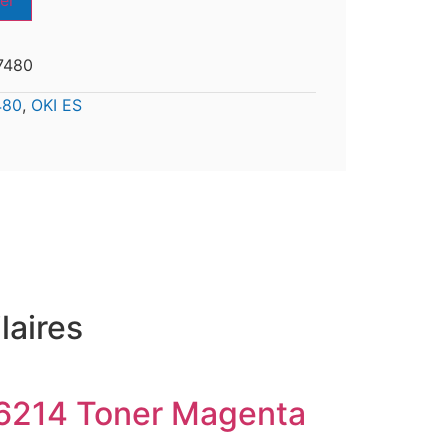
er
7480
480
,
OKI ES
laires
6214 Toner Magenta