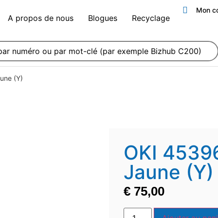
Mon c
A propos de nous
Blogues
Recyclage
une (Y)
OKI 4539
Jaune (Y)
€
75,00