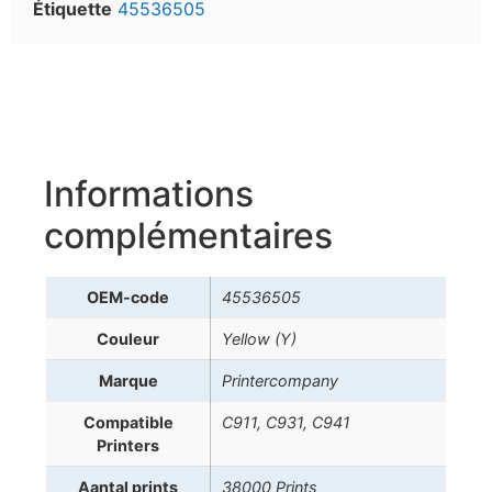
Étiquette
45536505
Informations
complémentaires
OEM-code
45536505
Couleur
Yellow (Y)
Marque
Printercompany
Compatible
C911, C931, C941
Printers
Aantal prints
38000 Prints