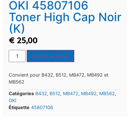
OKI 45807106
Toner High Cap Noir
(K)
€
25,00
Ajouter au panier
Convient pour B432, B512, MB472, MB492 et
MB562
Catégories
B432
,
B512
,
MB472
,
MB492
,
MB562
,
OKI
Étiquette
45807106