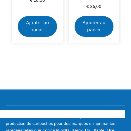
€
20,00
€
35,00
Ajouter au
Ajouter au
panier
panier
Fabricant leader de cartouches de toner, spécialisé dans la
production de cartouches pour des marques d’imprimantes
réputées telles que Konica Minolta, Xerox, Oki, Xante, Oce,