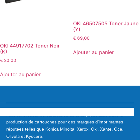
OKI 46507505 Toner Jaune
(Y)
€
69,00
OKI 44917702 Toner Noir
(K)
Ajouter au panier
€
20,00
Ajouter au panier
Fabricant leader de cartouches de toner, spécialisé dans la
production de cartouches pour des marques d’imprimantes
réputées telles que Konica Minolta, Xerox, Oki, Xante, Oce,
Olivetti et Kyocera.