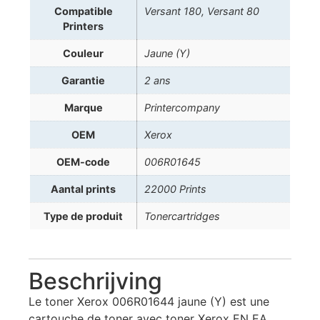
Compatible
Versant 180, Versant 80
Printers
Couleur
Jaune (Y)
Garantie
2 ans
Marque
Printercompany
OEM
Xerox
OEM-code
006R01645
Aantal prints
22000 Prints
Type de produit
Tonercartridges
Beschrijving
Le toner Xerox 006R01644 jaune (Y) est une
cartouche de toner avec toner Xerox EN EA