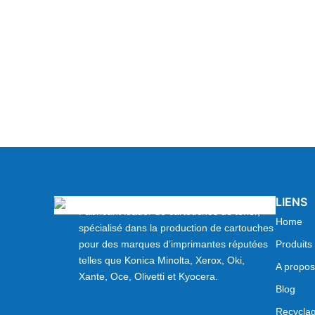
LIENS
Fabricant leader de cartouches de toner,
Home
spécialisé dans la production de cartouches
pour des marques d’imprimantes réputées
Produits
telles que Konica Minolta, Xerox, Oki,
A propos
Xante, Oce, Olivetti et Kyocera.
Blog
Recycla