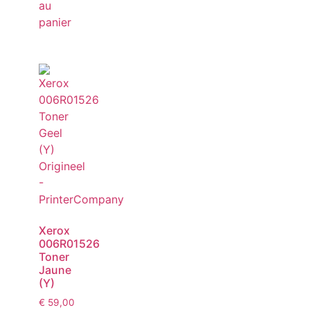
au
panier
Xerox
006R01526
Toner
Jaune
(Y)
€
59,00