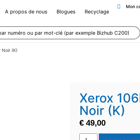
Mon c
A propos de nous
Blogues
Recyclage
Noir (K)
Xerox 10
Noir (K)
€
49,00