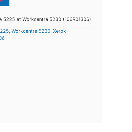
er
e 5225 et Workcentre 5230 (106R01306)
5225
,
Workcentre 5230
,
Xerox
06