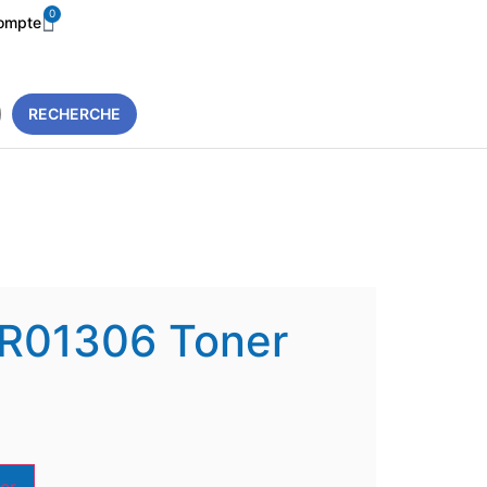
0
ompte
RECHERCHE
6R01306 Toner