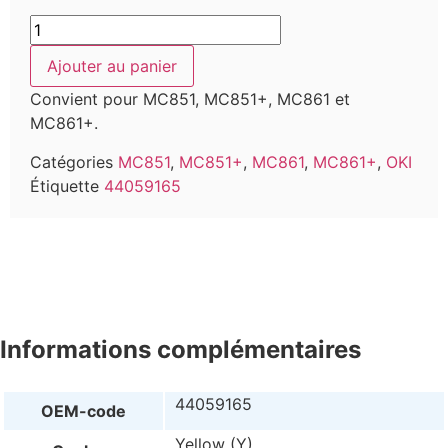
Ajouter au panier
Convient pour MC851, MC851+, MC861 et
MC861+.
Catégories
MC851
,
MC851+
,
MC861
,
MC861+
,
OKI
Étiquette
44059165
Informations complémentaires
44059165
OEM-code
Yellow (Y)