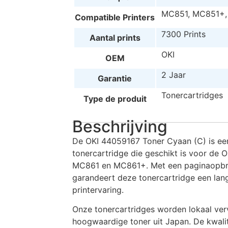
MC851, MC851+,
Compatible Printers
7300 Prints
Aantal prints
OKI
OEM
2 Jaar
Garantie
Tonercartridges
Type de produit
Beschrijving
De OKI 44059167 Toner Cyaan (C) is een 
tonercartridge die geschikt is voor de
MC861 en MC861+. Met een paginaopbre
garandeert deze tonercartridge een lan
printervaring.
Onze tonercartridges worden lokaal ve
hoogwaardige toner uit Japan. De kwalit