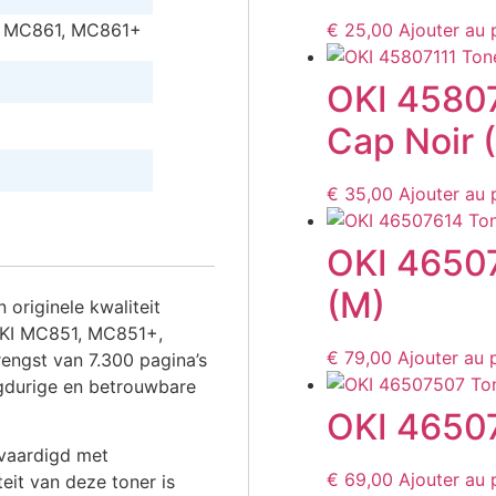
 MC861, MC861+
€
25,00
Ajouter au 
OKI 45807
Cap Noir 
€
35,00
Ajouter au 
OKI 4650
(M)
originele kwaliteit
 OKI MC851, MC851+,
€
79,00
Ajouter au 
ngst van 7.300 pagina’s
gdurige en betrouwbare
OKI 46507
rvaardigd met
€
69,00
Ajouter au 
eit van deze toner is