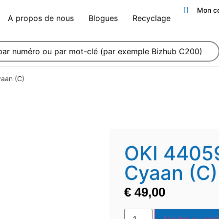
Mon c
A propos de nous
Blogues
Recyclage
aan (C)
OKI 4405
Cyaan (C)
€
49,00