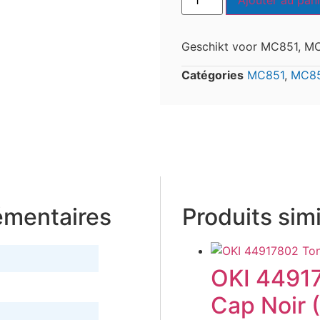
Ajouter au pani
Geschikt voor MC851, 
Catégories
MC851
,
MC8
émentaires
Produits simi
OKI 4491
Cap Noir 