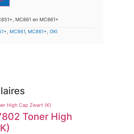
er
MC851+, MC861 en MC861+
51+
,
MC861
,
MC861+
,
OKI
laires
7802 Toner High
(K)