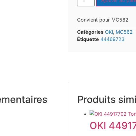
Ajouter au pani
Convient pour MC562
Catégories
OKI
,
MC562
Étiquette
44469723
émentaires
Produits simi
OKI 44917