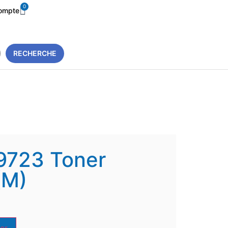
0
ompte
RECHERCHE
9723 Toner
(M)