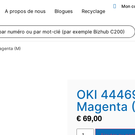
Mon c
A propos de nous
Blogues
Recyclage
agenta (M)
OKI 4446
Magenta 
€
69,00