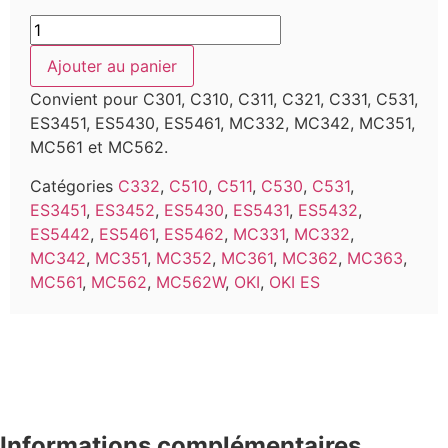
Ajouter au panier
Convient pour C301, C310, C311, C321, C331, C531,
ES3451, ES5430, ES5461, MC332, MC342, MC351,
MC561 et MC562.
Catégories
C332
,
C510
,
C511
,
C530
,
C531
,
ES3451
,
ES3452
,
ES5430
,
ES5431
,
ES5432
,
ES5442
,
ES5461
,
ES5462
,
MC331
,
MC332
,
MC342
,
MC351
,
MC352
,
MC361
,
MC362
,
MC363
,
MC561
,
MC562
,
MC562W
,
OKI
,
OKI ES
Informations complémentaires