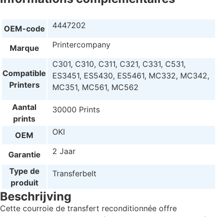
4447202
OEM-code
Printercompany
Marque
C301, C310, C311, C321, C331, C531,
Compatible
ES3451, ES5430, ES5461, MC332, MC342,
Printers
MC351, MC561, MC562
Aantal
30000 Prints
prints
OKI
OEM
2 Jaar
Garantie
Type de
Transferbelt
produit
Beschrijving
Cette courroie de transfert reconditionnée offre