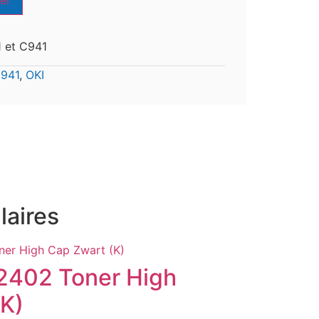
er
1 et C941
941
,
OKI
laires
2402 Toner High
(K)