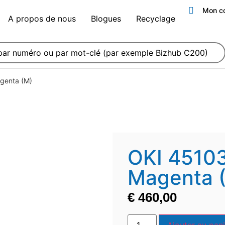
Mon c
A propos de nous
Blogues
Recyclage
genta (M)
OKI 4510
Magenta 
€
460,00