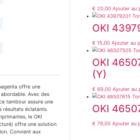
€
20,00
Ajouter au 
OKI 43979
€
15,00
Ajouter au 
OKI 4650
(Y)
agenta offre une
€
69,00
Ajouter au 
x abordable. Avec des
 ce tambour assure une
OKI 46507
 résultats éclatants.
mprimantes, le OKI
€
79,00
Ajouter au 
uré) offre une solution
ion. Convient aux