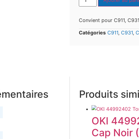
Ajouter au pani
Convient pour C911, C93
Catégories
C911
,
C931
,
C
émentaires
Produits simi
OKI 4499
Cap Noir 