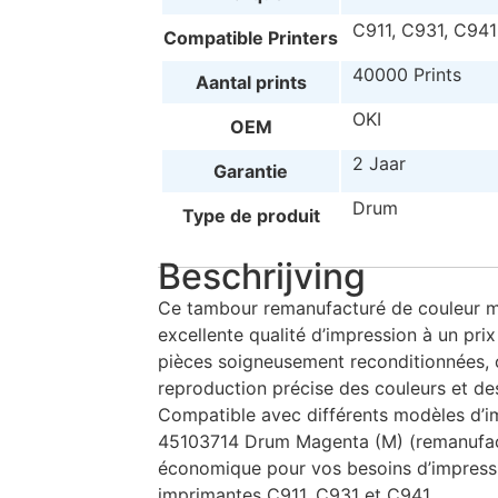
C911, C931, C941
Compatible Printers
40000 Prints
Aantal prints
OKI
OEM
2 Jaar
Garantie
Drum
Type de produit
Beschrijving
Ce tambour remanufacturé de couleur m
excellente qualité d’impression à un pri
pièces soigneusement reconditionnées,
reproduction précise des couleurs et des
Compatible avec différents modèles d’i
45103714 Drum Magenta (M) (remanufact
économique pour vos besoins d’impress
imprimantes C911, C931 et C941