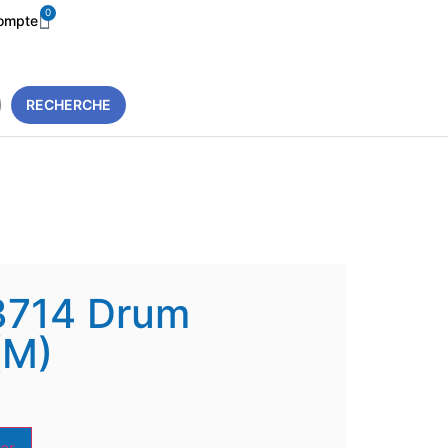
0
ompte
RECHERCHE
3714 Drum
(M)