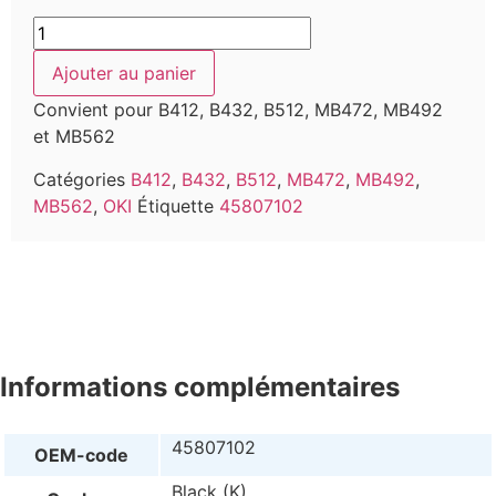
Ajouter au panier
Convient pour B412, B432, B512, MB472, MB492
et MB562
Catégories
B412
,
B432
,
B512
,
MB472
,
MB492
,
MB562
,
OKI
Étiquette
45807102
Informations complémentaires
45807102
OEM-code
Black (K)