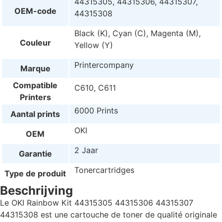
44315305, 44315306, 44315307,
OEM-code
44315308
Black (K), Cyan (C), Magenta (M),
Couleur
Yellow (Y)
Printercompany
Marque
Compatible
C610, C611
Printers
6000 Prints
Aantal prints
OKI
OEM
2 Jaar
Garantie
Tonercartridges
Type de produit
Beschrijving
Le OKI Rainbow Kit 44315305 44315306 44315307
44315308 est une cartouche de toner de qualité originale